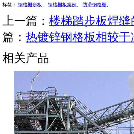
标签：
钢格栅步板
、
钢格栅板案例
、
防滑钢格栅
、
上一篇：
楼梯踏步板焊缝
篇：
热镀锌钢格板相较于
相关产品