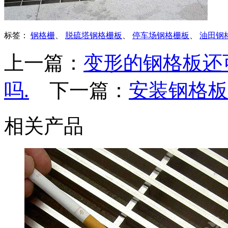
标签：
钢格栅
、
脱硫塔钢格栅板
、
停车场钢格栅板
、
油田钢
上一篇：
变形的钢格板还
吗.
下一篇：
安装钢格板
相关产品